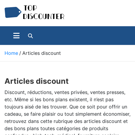
S
k
i
p
Achats Discount – Bonnes affaires du web
Top Discounter
t
o
c
Home
Articles discount
o
n
t
e
Articles discount
n
t
Discount, réductions, ventes privées, ventes presses,
etc. Même si les bons plans existent, il n’est pas
toujours aisé de les trouver. Que ce soit pour offrir un
cadeau, se faire plaisir ou tout simplement économiser,
retrouvez dans cette rubrique des articles discount et
des bons plans toutes catégories de produits