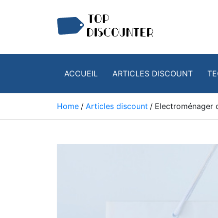
Skip
to
content
Achats Discount – Bonnes affaires du web
Top Discounter
ACCUEIL
ARTICLES DISCOUNT
TE
Home
Articles discount
Electroménager 