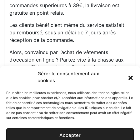
commandes supérieures à 39€, la livraison est
gratuite en point relais.
Les clients bénéficient même du service satisfait
ou remboursé, sous un délai de 7 jours après
réception de la commande.
Alors, convaincu par l’achat de vêtements
d’occasion en ligne ? Partez vite à la chasse aux
bonnes affaires sur le site Pas de crise pour les
Gérer le consentement aux
kids.
cookies
Pour offrir les meilleures expériences, nous utilisons des technologies telles
que les cookies pour stocker et/ou accéder aux informations des appareils. Le
Navigation
fait de consentir à ces technologies nous permettra de traiter des données
Electroménager d’occasion
telles que le comportement de navigation ou les ID uniques sur ce site. Le fait
de
de ne pas consentir ou de retirer son consentement peut avoir un effet négatif
sur certaines caractéristiques et fonctions.
l’article
Jusqu’au 16 février : ce sont les soldes monstres
sur Pacific Pêche !
Accepter