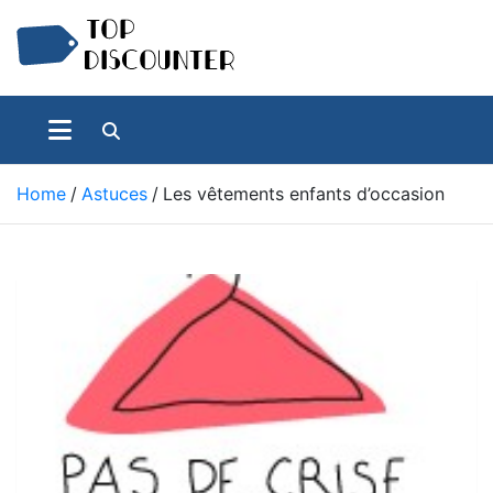
Skip
to
content
Achats Discount – Bonnes affaires du web
Top Discounter
Home
Astuces
Les vêtements enfants d’occasion